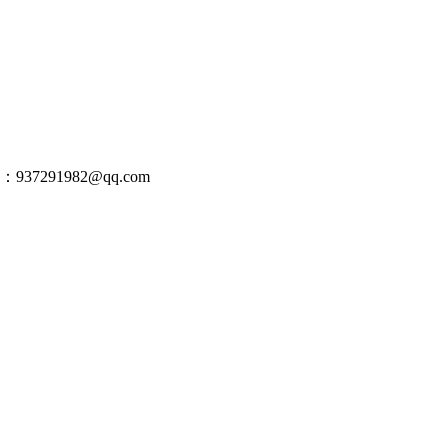
：937291982@qq.com