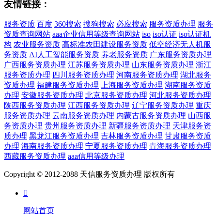
友情链接：
服务资质
百度
360搜索
搜狗搜索
必应搜索
服务资质办理
服务
资质查询网站
aaa企业信用等级查询网站
iso
iso认证
iso认证机
构
农业服务资质
高标准农田建设服务资质
低空经济无人机服
务资质
AI人工智能服务资质
养老服务资质
广东服务资质办理
广西服务资质办理
江苏服务资质办理
山东服务资质办理
浙江
服务资质办理
四川服务资质办理
河南服务资质办理
湖北服务
资质办理
福建服务资质办理
上海服务资质办理
湖南服务资质
办理
安徽服务资质办理
北京服务资质办理
河北服务资质办理
陕西服务资质办理
江西服务资质办理
辽宁服务资质办理
重庆
服务资质办理
云南服务资质办理
内蒙古服务资质办理
山西服
务资质办理
贵州服务资质办理
新疆服务资质办理
天津服务资
质办理
黑龙江服务资质办理
吉林服务资质办理
甘肃服务资质
办理
海南服务资质办理
宁夏服务资质办理
青海服务资质办理
西藏服务资质办理
aaa信用等级办理
Copyright © 2012-2088 天信服务资质办理 版权所有

网站首页